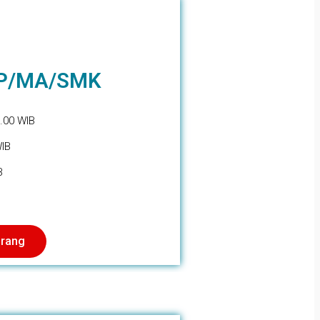
MP/MA/SMK
.00 WIB
WIB
B
arang